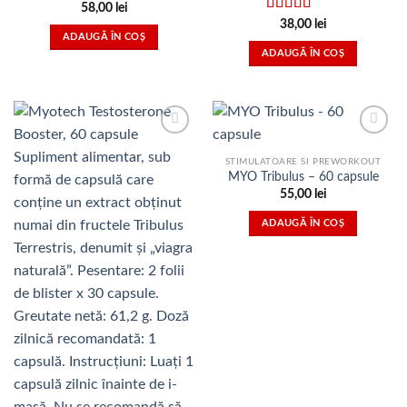
58,00
lei
Evaluat la
38,00
lei
4.50
din 5
ADAUGĂ ÎN COȘ
ADAUGĂ ÎN COȘ
Adauga
Adauga
in Lista
in Lista
STIMULATOARE SI PREWORKOUT
de
de
MYO Tribulus – 60 capsule
dorinte
dorinte
55,00
lei
ADAUGĂ ÎN COȘ