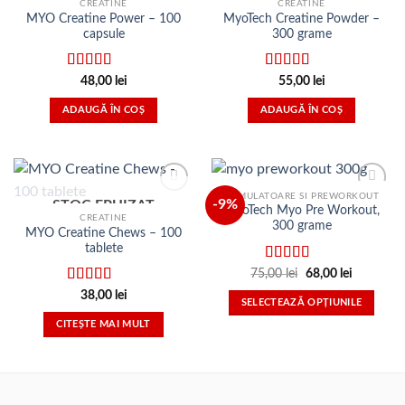
in Lista
in Lista
CREATINE
CREATINE
de
de
MYO Creatine Power – 100
MyoTech Creatine Powder –
dorinte
dorinte
capsule
300 grame
Evaluat
Evaluat la
48,00
lei
55,00
lei
la
3.56
4.60
din 5
din 5
ADAUGĂ ÎN COȘ
ADAUGĂ ÎN COȘ
STIMULATOARE SI PREWORKOUT
-9%
STOC EPUIZAT
Adauga
Adauga
MyoTech Myo Pre Workout,
in Lista
in Lista
CREATINE
300 grame
de
de
MYO Creatine Chews – 100
dorinte
dorinte
tablete
Evaluat
Prețul
Prețul
75,00
lei
68,00
lei
inițial
curent
la
3.00
Evaluat
38,00
lei
a
este:
din 5
SELECTEAZĂ OPȚIUNILE
fost:
68,00 lei.
la
3.50
75,00 lei.
din 5
Acest
CITEȘTE MAI MULT
produs
are
mai
multe