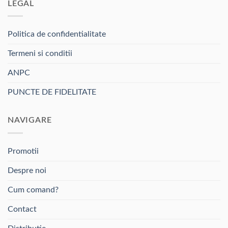
LEGAL
variații.
Opțiunile
pot
Politica de confidentialitate
fi
alese
Termeni si conditii
în
pagina
ANPC
produsului.
PUNCTE DE FIDELITATE
NAVIGARE
Promotii
Despre noi
Cum comand?
Contact