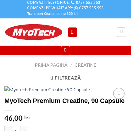
Skip
COMENZI TELEFONICE:
0757 555 553
COMENZI PE WHATSAPP:
0757 555 553
to
Transport Gratuit peste
300 lei
content
PRIMA PAGINĂ
/
CREATINE
FILTREAZĂ
MyoTech Premium Creatine, 90 Capsule
Adauga
in Lista
de
46,00
lei
dorinte
Cantitate MyoTech Premium Creatine, 90 Capsule