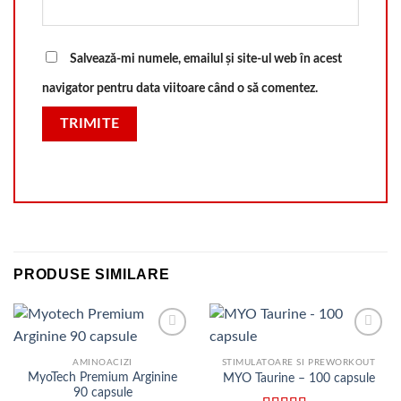
Salvează-mi numele, emailul și site-ul web în acest
navigator pentru data viitoare când o să comentez.
PRODUSE SIMILARE
Adauga
Adauga
in Lista
in Lista
AMINOACIZI
STIMULATOARE SI PREWORKOUT
de
de
MyoTech Premium Arginine
MYO Taurine – 100 capsule
dorinte
dorinte
90 capsule