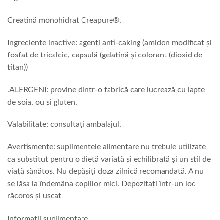
Creatină monohidrat Creapure®.
Ingrediente inactive: agenți anti-caking (amidon modificat și
fosfat de tricalcic, capsulă (gelatină și colorant (dioxid de
titan))
.ALERGENI: provine dintr-o fabrică care lucrează cu lapte
de soia, ou și gluten.
Valabilitate: consultați ambalajul.
Avertismente: suplimentele alimentare nu trebuie utilizate
ca substitut pentru o dietă variată și echilibrată și un stil de
viață sănătos. Nu depășiți doza zilnică recomandată. A nu
se lăsa la îndemâna copiilor mici. Depozitați într-un loc
răcoros și uscat
Informații suplimentare