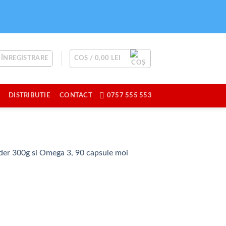
 ÎNREGISTRARE
COȘ /
0,00
LEI
DISTRIBUTIE
CONTACT
0757 555 553
r 300g si Omega 3, 90 capsule moi