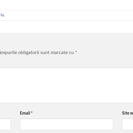
riu
.
mpurile obligatorii sunt marcate cu
*
Email
*
Site 