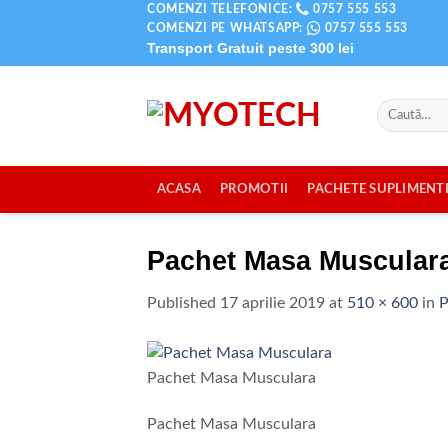
Skip
COMENZI TELEFONICE:
0757 555 553
COMENZI PE WHATSAPP:
0757 555 553
to
Transport Gratuit peste
300 lei
content
Caută
după:
ACASA
PROMOTII
PACHETE SUPLIMENT
Pachet Masa Muscular
Published
17 aprilie 2019
at
510 × 600
in
P
Pachet Masa Musculara
Pachet Masa Musculara